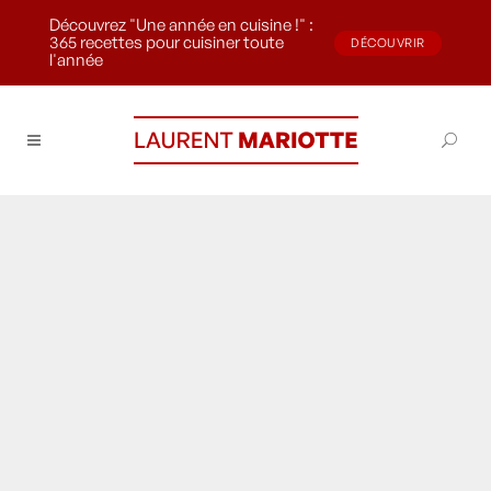
Découvrez "Une année en cuisine !" :
365 recettes pour cuisiner toute
DÉCOUVRIR
l'année