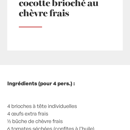
cocotte brioché au
chèvre frais
Posté à 10:14h
Ingrédients (pour 4 pers.) :
in
- Petits plats en équilibre -
,
-
Recette -
,
Basilic
,
Brioche
,
Chèvre
,
Chèvre frais
,
Entrée
,
Entrées
,
fromage
,
Fromage de chèvre
,
Fromage frais
4 brioches à tête individuelles
,
Oeufs
,
Oeufs cocotte
,
Plat
,
Plats
,
Plats Végétariens
4 œufs extra frais
,
Printemps
,
recette-home
,
Tomates séchées
½ bûche de chèvre frais
,
Végétarien
,
weekendprintemps
6 tomates séchées (confites à l’huile)
by
Laurent Mariotte
14