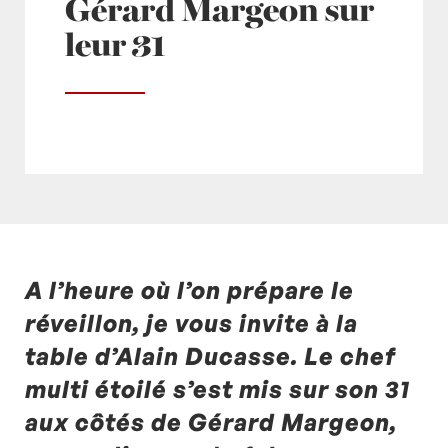
Gérard Margeon sur
leur 31
A l’heure où l’on prépare le
Posté à 11:57h
in
- Actualités -
,
- Radio -
by
Laurent Mariotte
1 Commentaire
réveillon, je vous invite à la
table d’Alain Ducasse. Le chef
multi étoilé s’est mis sur son 31
aux côtés de Gérard Margeon,