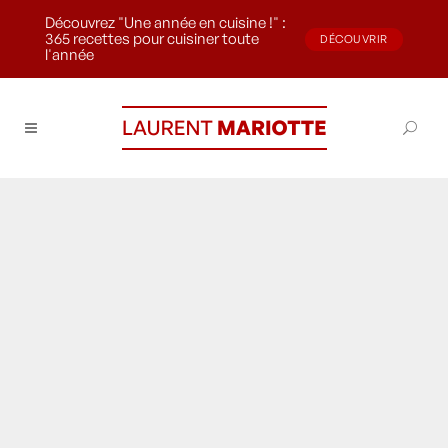
Découvrez "Une année en cuisine !" :
365 recettes pour cuisiner toute
DÉCOUVRIR
l'année