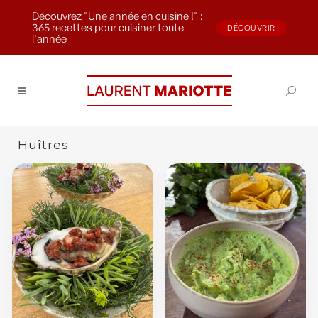
Découvrez "Une année en cuisine !" :
365 recettes pour cuisiner toute
DÉCOUVRIR
l'année
Huîtres