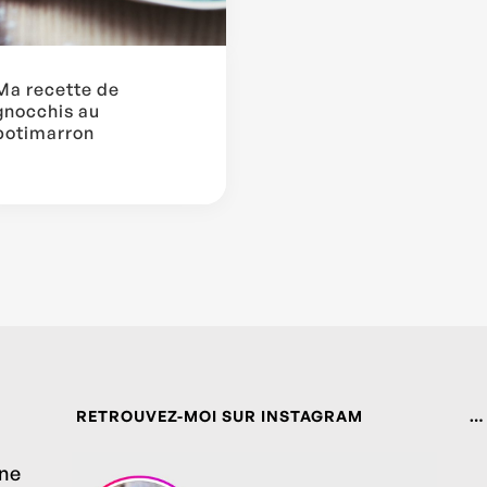
Ma recette de
gnocchis au
potimarron
RETROUVEZ-MOI SUR INSTAGRAM
…
ine