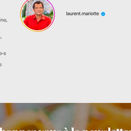
ine,
,
e-s
s