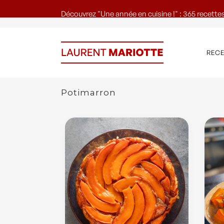
Découvrez "Une année en cuisine !" : 365 recettes
REC
Potimarron