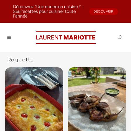
Découvrez "Une année en cuisine !" :
365 recettes pour cuisiner toute
DÉCOUVRIR
l'année
Roquette