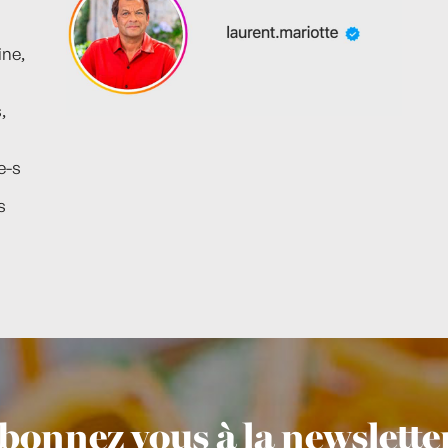
ine,
,
e-s
s
bonnez vous à la newsletter