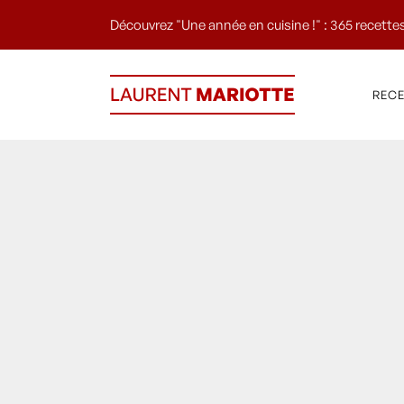
Découvrez "Une année en cuisine !" : 365 recettes
REC