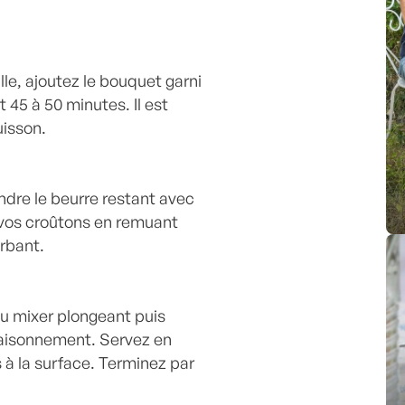
ille, ajoutez le bouquet garni
 45 à 50 minutes. Il est
uisson.
ondre le beurre restant avec
r vos croûtons en remuant
rbant.
au mixer plongeant puis
ssaisonnement. Servez en
s à la surface. Terminez par