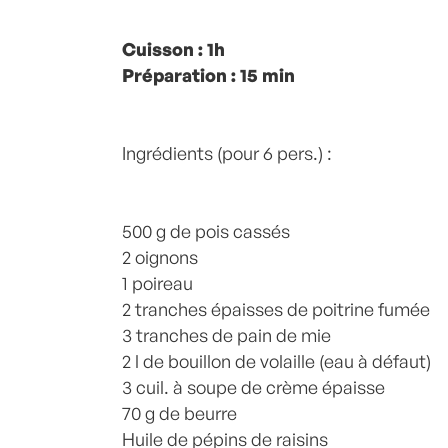
Posté à 17:41h
Cuisson : 1h
in
- Grand Classique
,
- Pa
équilibre -
Préparation : 15 min
,
- Recette -
,
Cerfeuil
,
Crème
,
Pain
,
pain de mie
,
Plat
,
Plats
,
Poireau
,
Po
fumée
,
recette-home
,
Soupe
,
Soupes
b
Commentaires
Ingrédients (pour 6 pers.) :
500 g de pois cassés
2 oignons
1 poireau
2 tranches épaisses de poitrine fumée
3 tranches de pain de mie
2 l de bouillon de volaille (eau à défaut)
3 cuil. à soupe de crème épaisse
70 g de beurre
Huile de pépins de raisins