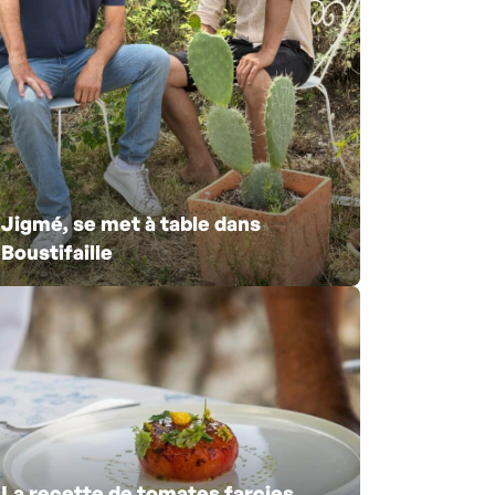
Jigmé, se met à table dans
Boustifaille
La recette de tomates farcies