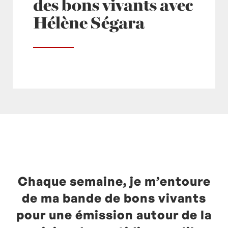
des bons vivants avec
Hélène Ségara
Posté à 12:39h
in
- Actualités -
,
- Radio -
,
europe1
by
Laurent Mariotte
0 Commentaires
Chaque semaine, je m’entoure
de ma bande de bons vivants
pour une émission autour de la