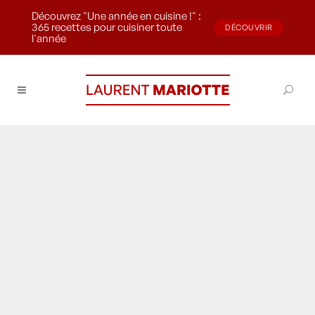
Découvrez "Une année en cuisine !" :
365 recettes pour cuisiner toute
DÉCOUVRIR
l'année