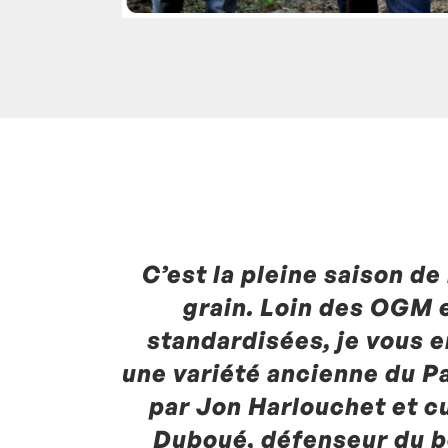
C’est la pleine saison de
Posté à 09:25h
in
- Actualités -
,
- Radio -
Commentaires
grain. Loin des OGM e
standardisées, je vous
une variété ancienne du P
par Jon Harlouchet et cu
Duboué, défenseur du b