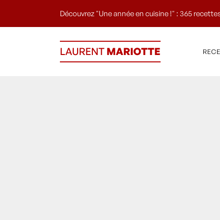
Découvrez "Une année en cuisine !" : 365 recettes
REC