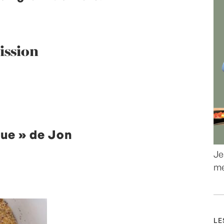
ission
que » de Jon
Je
me
LE