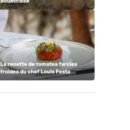
Boustifaille
La recette de tomates farcies
froides du chef Louis Festa