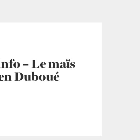
Info – Le maïs
ien Duboué