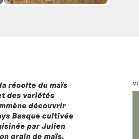
 la récolte du maïs
by
Laurent Mariotte
0
MO
t des variétés
 emmène découvrir
ays Basque cultivée
isinée par Julien
on grain de maïs.