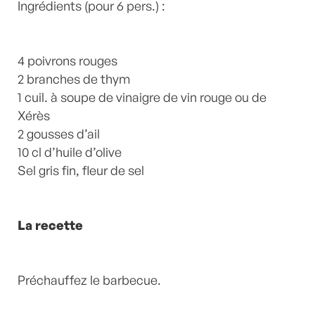
Laurent Mariotte
Ingrédients (pour 6 pers.) :
3 Commentaires
4 poivrons rouges
2 branches de thym
1 cuil. à soupe de vinaigre de vin rouge ou de
Xérès
2 gousses d’ail
10 cl d’huile d’olive
Sel gris fin, fleur de sel
La recette
Préchauffez le barbecue.