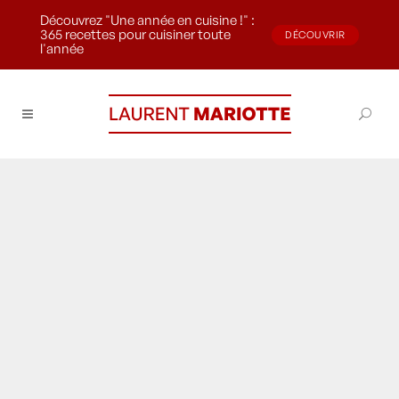
Découvrez "Une année en cuisine !" :
365 recettes pour cuisiner toute
DÉCOUVRIR
l'année