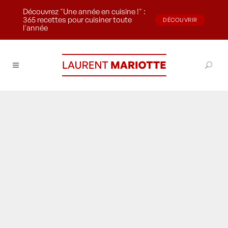
Découvrez "Une année en cuisine !" :
365 recettes pour cuisiner toute
DÉCOUVRIR
l'année