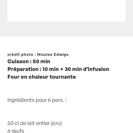
Posté à 16:43h
crédit photo : Nicolas Edwige
in
- Pas cher !
,
- Petits plats en
Cuisson : 50 min
équilibre -
,
- Recette -
,
chicorée
,
flan
,
HIVER
,
Lait
,
Préparation : 10 min + 30 min d’infusion
Oeuf
,
Oeufs
,
PAS CHER
,
recette-home
,
Sucre
Four en chaleur tournante
blond de canne
by
Laurent Mariotte
0
Commentaires
Ingrédients pour 6 pers. :
50 cl de lait entier (cru)
6 œufs