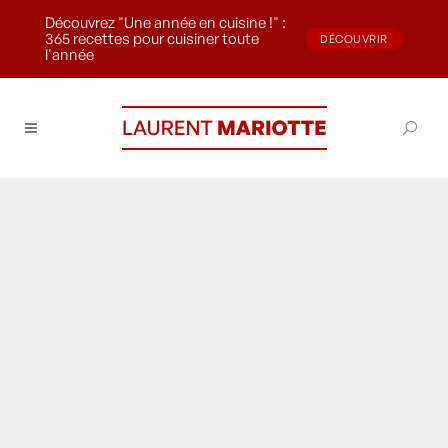
Découvrez "Une année en cuisine !" :
365 recettes pour cuisiner toute
DÉCOUVRIR
l'année