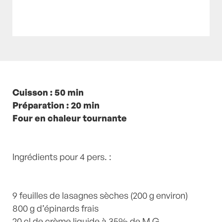
Posté à 21:00h
Cuisson : 50 min
in
- Petits plats en équilibre -
,
-
Recette -
Préparation : 20 min
,
Béchamel
,
Epinard
,
épinards
,
fromage
Four en chaleur tournante
,
Fromages
,
Lasagnes
,
Plats
Végétariens
,
recette-home
,
Végétarien
by
Laurent Mariotte
1 Commentaire
Ingrédients pour 4 pers. :
9 feuilles de lasagnes sèches (200 g environ)
800 g d’épinards frais
20 cl de crème liquide à 35% de M.G