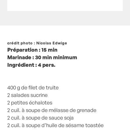
Posté à 17:38h
crédit photo : Nicolas Edwige
in
- Petits plats en équilibre -
,
-
Préparation : 15 min
Recette -
,
huile de sésame
,
poisson
,
Poissons
,
Marinade : 30 min minimum
recette-home
,
Sauce soja
,
Truites
by
Laurent
Ingrédient : 4 pers.
Mariotte
10 Commentaires
400 g de filet de truite
2 salades sucrine
2 petites échalotes
2 cuil. à soupe de mélasse de grenade
2 cuil. à soupe de sauce soja
2 cuil. à soupe d’huile de sésame toastée