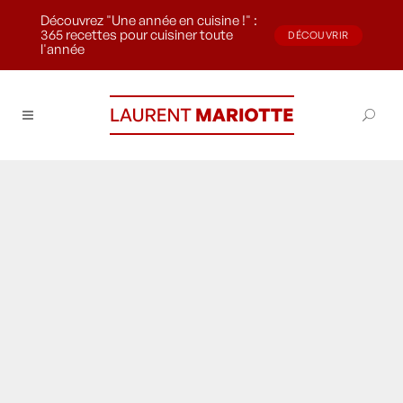
Découvrez "Une année en cuisine !" :
365 recettes pour cuisiner toute
DÉCOUVRIR
l'année