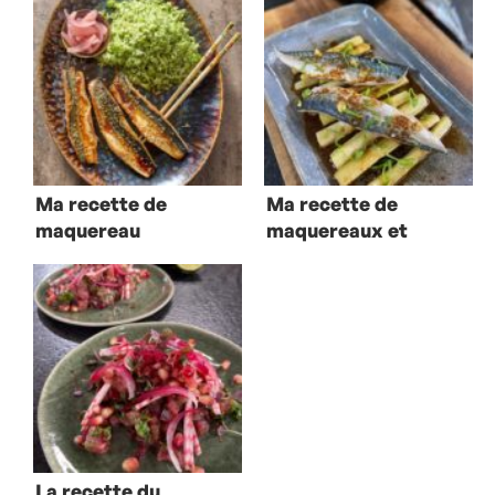
Ma recette de
Ma recette de
maquereau
maquereaux et
teriyaki et
rhubarbe au four
semoule de
brocoli
La recette du