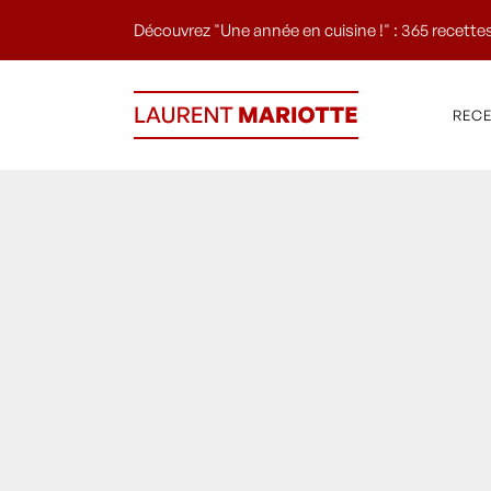
Découvrez "Une année en cuisine !" : 365 recettes
REC