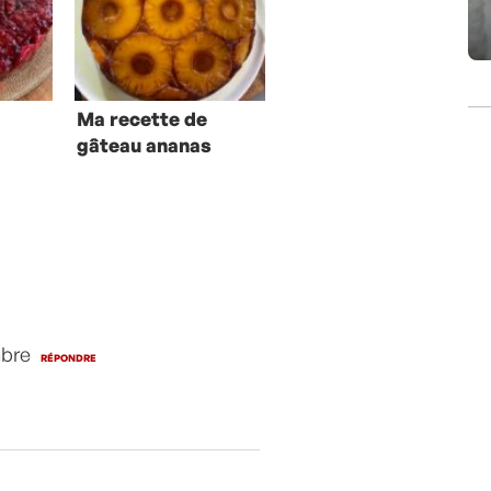
Ma recette de
x
gâteau ananas
mbre
RÉPONDRE