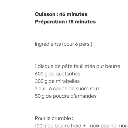
Posté à 12:55h
Cuisson : 45 minutes
in
- Petits plats en équilib
Beurre
Préparation : 15 minutes
,
Cannelle
,
Crumble
,
Desserts
,
ET
feuilleté
,
Plats Végétariens
,
poudre d'a
home
,
Sucre
,
Tarte
,
tarte 2
,
TARTES PR
Commentaires
Ingrédients (pour 6 pers.) :
1 disque de pâte feuilletée pur beurre
600 g de quetsches
300 g de mirabelles
2 cuil. à soupe de sucre roux
50 g de poudre d’amandes
Pour le crumble :
100 g de beurre froid + 1 noix pour le mou