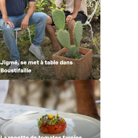
Jigmé, se met à table dans
Boustifaille
La recette de tomates farcies