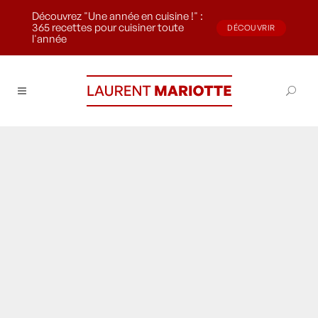
Découvrez "Une année en cuisine !" :
365 recettes pour cuisiner toute
DÉCOUVRIR
l'année