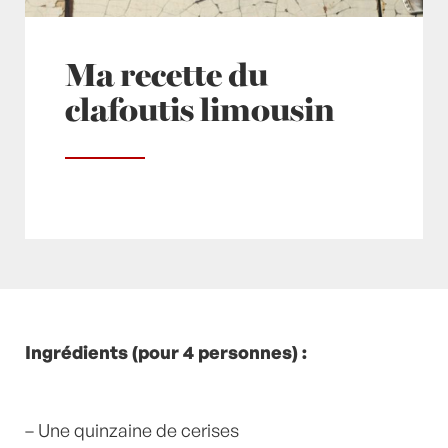
Ma recette du
clafoutis limousin
Posté à 18:04h
Ingrédients (pour 4 personnes) :
in
- Grand Classique
,
- Petits
plats en équilibre -
,
- Recette -
,
Cerise
,
Desserts
,
Lait
,
Printemps
by
Laurent Mariotte
12
Commentaires
– Une quinzaine de cerises