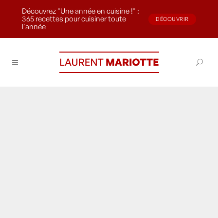
Découvrez "Une année en cuisine !" :
365 recettes pour cuisiner toute
DÉCOUVRIR
l'année