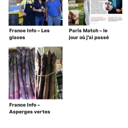
France Info – Les
Paris Match – le
glaces
jour où j’ai passé
artisanales
mon CAP
France Info –
Asperges vertes
et pourpres de
Mallemort