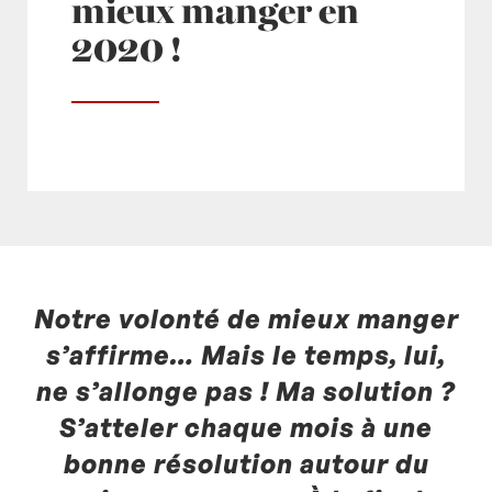
mieux manger en
2020 !
Notre volonté de mieux manger
Posté à 11:44h
in
- Actualités -
by
Laurent
Mariotte
1 Commentaire
s’affirme… Mais le temps, lui,
ne s’allonge pas ! Ma solution ?
S’atteler chaque mois à une
bonne résolution autour du