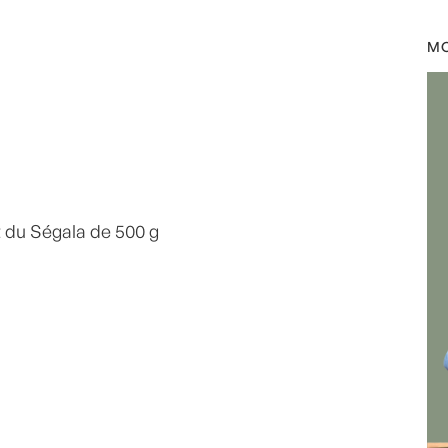
e -
,
- Recette -
,
citron confit
,
MO
on
,
pignons
,
Printemps
,
iandes
by
Laurent Mariotte
t du Ségala de 500 g