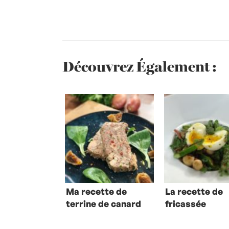
Découvrez Également :
Ma recette de
La recette de
terrine de canard
fricassée
confit au foie
d’asperges de
gras
Christian