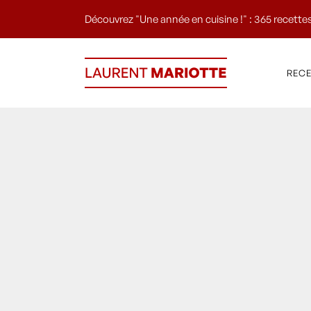
Découvrez "Une année en cuisine !" : 365 recettes
REC