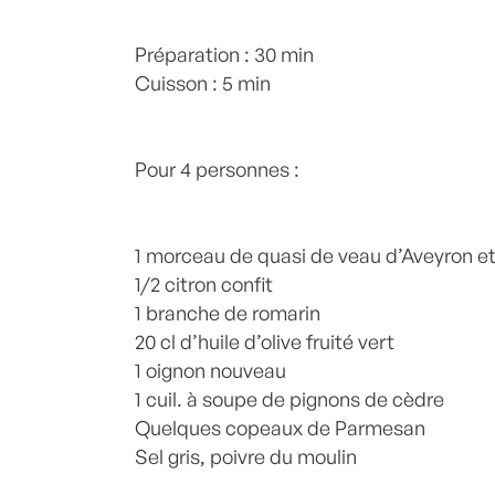
Posté à 10:51h
Préparation : 30 min
in
- Petits plats en équilibr
citrons
Cuisson : 5 min
,
Entrée
,
Entrées
,
Parmesan
,
Pign
recette-home
,
Romarin
,
Veau
,
Viande
,
V
0 Commentaires
Pour 4 personnes :
1 morceau de quasi de veau d’Aveyron e
1/2 citron confit
1 branche de romarin
20 cl d’huile d’olive fruité vert
1 oignon nouveau
1 cuil. à soupe de pignons de cèdre
Quelques copeaux de Parmesan
Sel gris, poivre du moulin