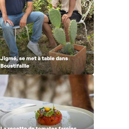
Jigmé, se met à table dans
Boustifaille
La recette de tomates farcies