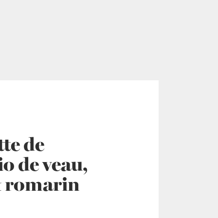
tte de
o de veau,
& romarin