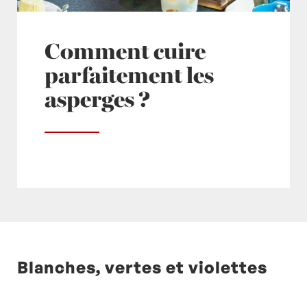
Comment cuire
parfaitement les
asperges ?
Blanches, vertes et violettes
Posté à 10:00h
in
- Actualités -
,
Asperge
,
Asperges
,
Non classé
by
Laurent Mariotte
27
Commentaires