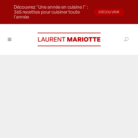
Découvrez "Une année en cuisine !" :
365 recettes pour cuisiner toute
DÉCOUVRIR
l'année