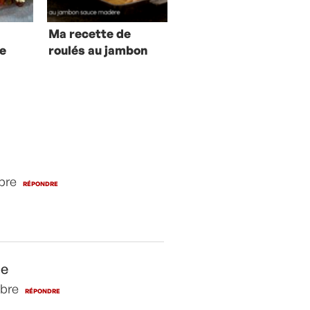
Ma recette de
de
roulés au jambon
s
sauce Madère
bre
RÉPONDRE
ne
mbre
RÉPONDRE