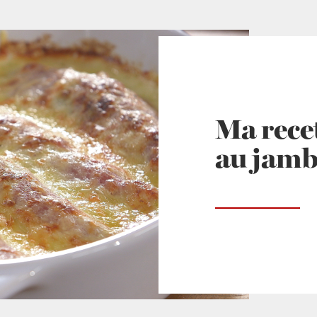
Ma recet
au jam