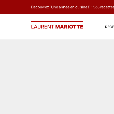
Découvrez "Une année en cuisine !" : 365 recettes
REC