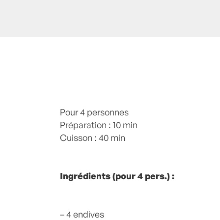
Posté à 12:55h
Pour 4 personnes
in
Endive
,
endives
,
Gratin
Plats
Préparation : 10 min
,
Plats viandes
,
recette-home
by
La
Commentaires
Cuisson : 40 min
Ingrédients (pour 4 pers.) :
– 4 endives