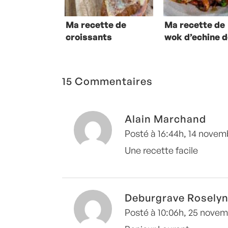
Ma recette de
Ma recette de
croissants
wok d’echine 
jambon-fromage
porc et endive
15 Commentaires
Alain Marchand
Posté à 16:44h, 14 novem
Une recette facile
Deburgrave Rosely
Posté à 10:06h, 25 nove