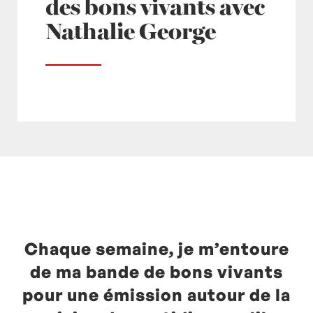
des bons vivants avec
Nathalie George
Posté à 17:09h
in
- Actualités -
,
- Radio -
,
europe1
by
Laurent Mariotte
0 Commentaires
Chaque semaine, je m’entoure
de ma bande de bons vivants
pour une émission autour de la