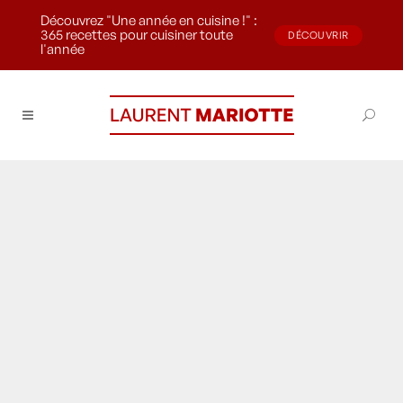
Découvrez "Une année en cuisine !" :
365 recettes pour cuisiner toute
DÉCOUVRIR
l'année