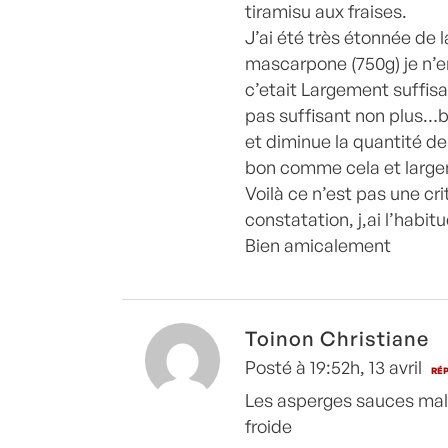
tiramisu aux fraises.
J’ai été très étonnée de 
mascarpone (750g) je n’en
c’etait Largement suffisan
pas suffisant non plus…br
et diminue la quantité de
bon comme cela et large
Voilà ce n’est pas une cr
constatation, j,ai l’habit
Bien amicalement
Toinon Christiane
Posté à 19:52h, 13 avril
RÉ
Les asperges sauces malt
froide