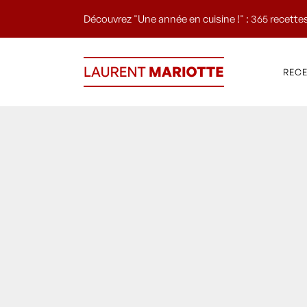
Découvrez "Une année en cuisine !" : 365 recettes
REC