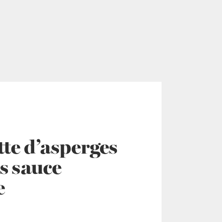
tte d’asperges
s sauce
e