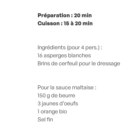
Posté à 11:51h
Préparation : 20 min
in
- Grand Classique
,
- Pet
Recette -
Cuisson : 15 à 20 min
,
Asperge
,
Asperges
,
Beurre
,
O
recette-home
,
Sauce
by
Laurent Mariot
Ingrédients (pour 4 pers.) :
16 asperges blanches
Brins de cerfeuil pour le dressage
Pour la sauce maltaise :
150 g de beurre
3 jaunes d’oeufs
1 orange bio
Sel fin