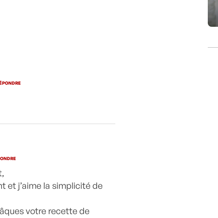
canard aux
asperges
blanches
ÉPONDRE
PONDRE
t,
t et j’aime la simplicité de
Pâques votre recette de