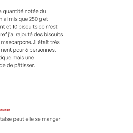
la quantité notée du
 ai mis que 250 g et
t et 10 biscuits ce n’est
ef j’ai rajouté des biscuits
 mascarpone..il était très
ment pour 6 personnes.
itique mais une
ude de pâtisser.
PONDRE
aise peut elle se manger