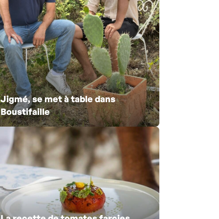
Jigmé, se met à table dans
Boustifaille
La recette de tomates farcies