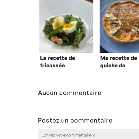
La recette de
Ma recette de
fricassée
quiche de
d’asperges de
printemps au
Christian
Brillat-Savarin
Constant
Aucun commentaire
Postez un commentaire