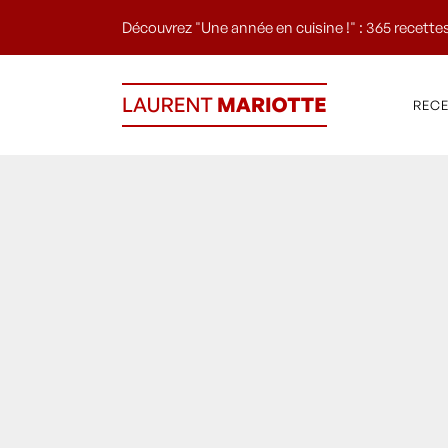
Découvrez "Une année en cuisine !" : 365 recettes
REC