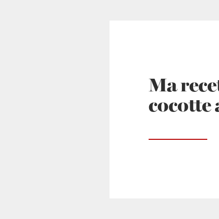
Ma recet
cocotte