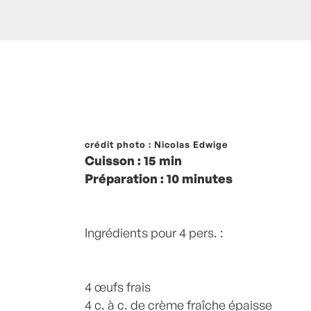
Posté à 13:00h
crédit photo : Nicolas Edwige
in
- Petits plats en équilib
Cuisson : 15 min
ingrédients
,
Asperge
,
Asperges
,
asperge
Préparation : 10 minutes
Beurre
,
Entrée
,
Entrées
,
Oeufs
,
Plats Vé
recette-home
,
Végétarien
by
Laurent Ma
Ingrédients pour 4 pers. :
4 œufs frais
4 c. à c. de crème fraîche épaisse