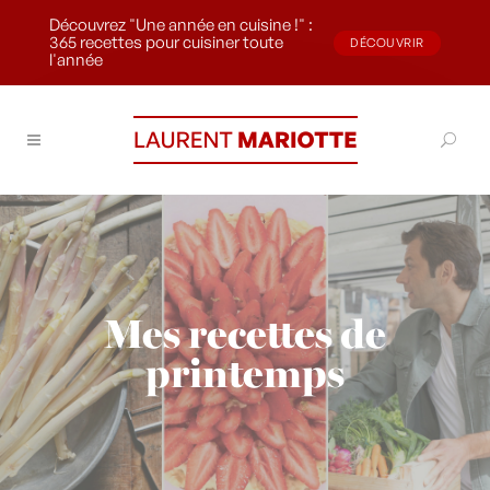
Découvrez "Une année en cuisine !" :
365 recettes pour cuisiner toute
DÉCOUVRIR
l'année
Mes recettes de
printemps