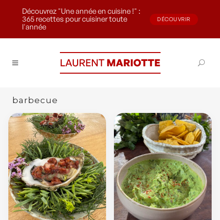
Découvrez "Une année en cuisine !" :
365 recettes pour cuisiner toute
DÉCOUVRIR
l'année
barbecue