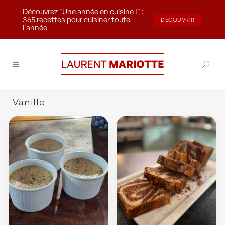
Découvrez "Une année en cuisine !" :
365 recettes pour cuisiner toute
DÉCOUVRIR
l'année
Vanille