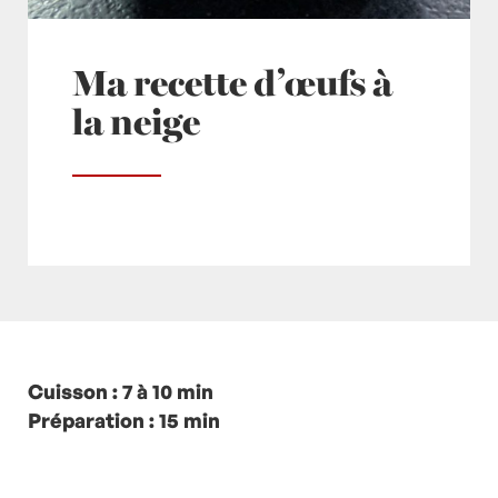
Ma recette d’œufs à
la neige
Posté à 13:46h
Cuisson : 7 à 10 min
in
- Grand Classique
,
- Petits plats
en équilibre -
Préparation : 15 min
,
- Recette -
,
Desserts
,
Lait
,
Oeuf
,
Oeufs
,
recette-home
,
Vanille
by
Laurent Mariotte
12 Commentaires