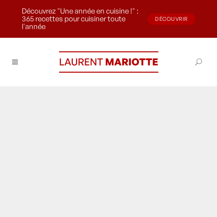
Découvrez "Une année en cuisine !" :
365 recettes pour cuisiner toute
DÉCOUVRIR
l'année