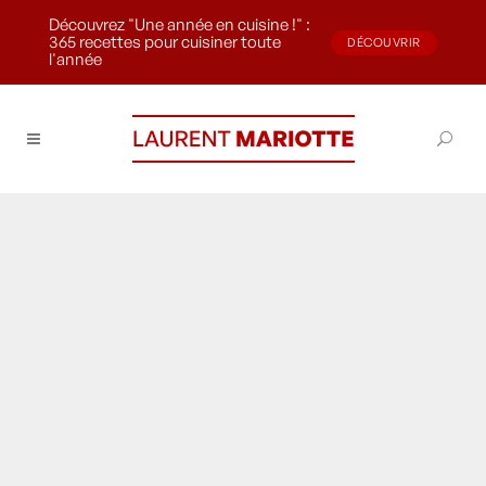
Découvrez "Une année en cuisine !" :
365 recettes pour cuisiner toute
DÉCOUVRIR
l'année