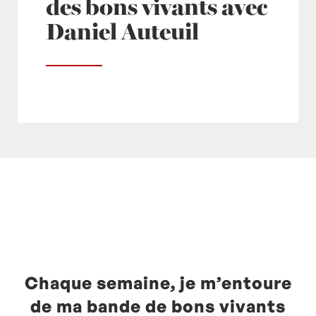
des bons vivants avec
Daniel Auteuil
Posté à 12:37h
in
- Actualités -
,
- Radio -
,
europe1
by
Laurent Mariotte
0 Commentaires
Chaque semaine, je m’entoure
de ma bande de bons vivants