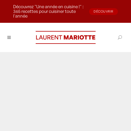
Découvrez "Une année en cuisine !" :
365 recettes pour cuisiner toute
DÉCOUVRIR
l'année