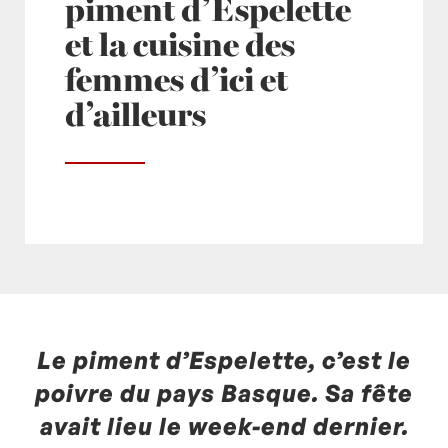
piment d’Espelette
et la cuisine des
femmes d’ici et
d’ailleurs
Le piment d’Espelette, c’est le
Posté à 09:30h
in
- Actualités -
,
- Radio -
by
Laurent Mariotte
0 Commentaires
poivre du pays Basque. Sa fête
avait lieu le week-end dernier.