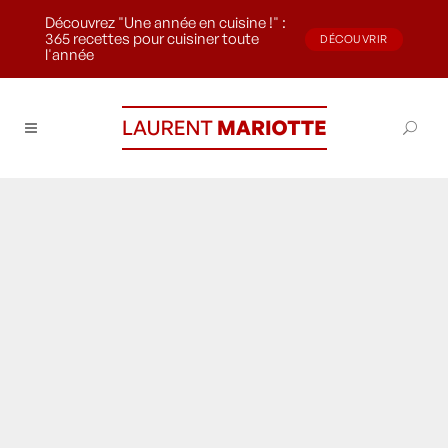
Découvrez "Une année en cuisine !" :
365 recettes pour cuisiner toute
DÉCOUVRIR
l'année