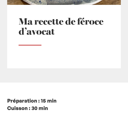
Ma recette de féroce
d’avocat
Posté à 10:05h
Préparation : 15 min
in
- Petits plats en équilibre -
,
-
Recette -
Cuisson : 30 min
,
Avocat
,
Avocats
,
Citron
,
Citron vert
,
Martinique
,
Morue
,
Oignon
,
Oignons
,
recette-
home
by
Laurent Mariotte
6 Commentaires