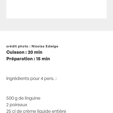
Posté à 16:42h
crédit photo : Nicolas Edwige
in
- Pas cher !
,
- Petits plats en
Cuisson : 20 min
équilibre -
,
- Recette -
,
crème liquide
,
HIVER
,
Préparation : 15 min
linguine
,
Paprika
,
paprika fumé
,
PAS CHER
,
Pâtes
,
PATES
,
Poireau
,
Poireaux
,
recette-home
by
Laurent Mariotte
7 Commentaires
Ingrédients pour 4 pers. :
500 g de linguine
2 poireaux
25 cl de crème liquide entière