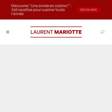
Découvrez "Une année en cuisine !" :
365 recettes pour cuisiner toute
DÉCOUVRIR
l'année