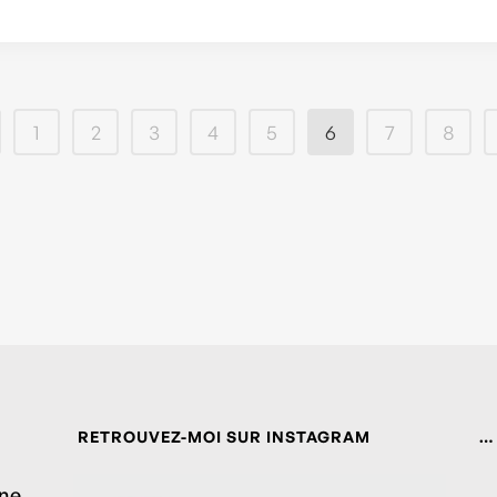
1
2
3
4
5
6
7
8
RETROUVEZ-MOI SUR INSTAGRAM
…
ine