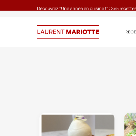
Découvrez "Une année en cuisine !" : 365 recettes
REC