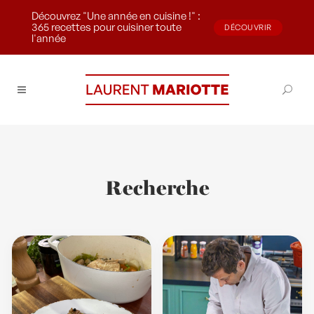
Découvrez "Une année en cuisine !" :
365 recettes pour cuisiner toute
DÉCOUVRIR
l'année
Recherche