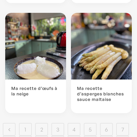
Ma recette d’œufs à
Ma recette
la neige
d’asperges blanches
sauce maltaise
1
2
3
4
5
6
7