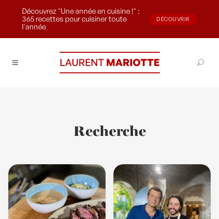
Découvrez "Une année en cuisine !" :
365 recettes pour cuisiner toute
DÉCOUVRIR
l'année
Recherche