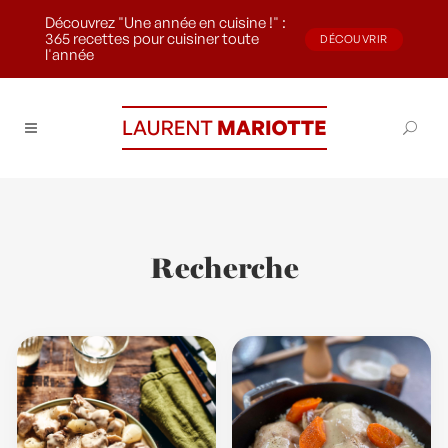
Découvrez "Une année en cuisine !" :
365 recettes pour cuisiner toute
DÉCOUVRIR
l'année
Recherche