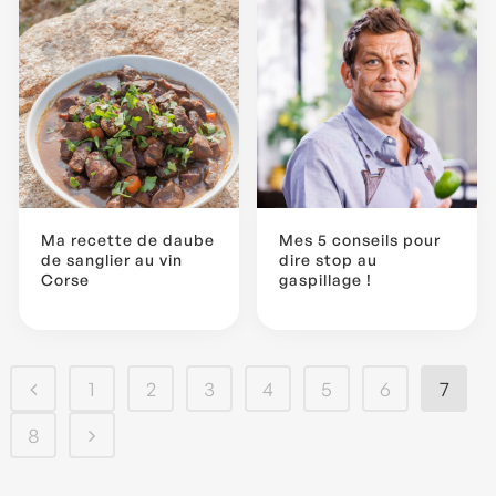
Ma recette de daube
Mes 5 conseils pour
de sanglier au vin
dire stop au
Corse
gaspillage !
1
2
3
4
5
6
7
8