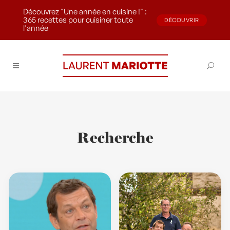
Découvrez "Une année en cuisine !" :
365 recettes pour cuisiner toute
DÉCOUVRIR
l'année
Recherche